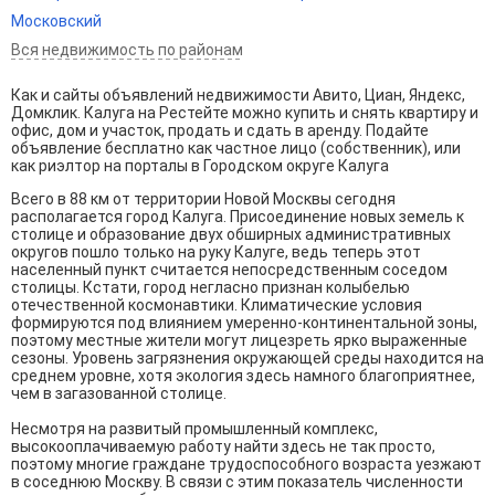
Московский
Вся недвижимость по районам
Как и сайты объявлений недвижимости Авито, Циан, Яндекс,
Домклик. Калуга на Рестейте можно купить и снять квартиру и
офис, дом и участок, продать и сдать в аренду. Подайте
объявление бесплатно как частное лицо (собственник), или
как риэлтор на порталы в Городском округе Калуга
Всего в 88 км от территории Новой Москвы сегодня
располагается город Калуга. Присоединение новых земель к
столице и образование двух обширных административных
округов пошло только на руку Калуге, ведь теперь этот
населенный пункт считается непосредственным соседом
столицы. Кстати, город негласно признан колыбелью
отечественной космонавтики. Климатические условия
формируются под влиянием умеренно-континентальной зоны,
поэтому местные жители могут лицезреть ярко выраженные
сезоны. Уровень загрязнения окружающей среды находится на
среднем уровне, хотя экология здесь намного благоприятнее,
чем в загазованной столице.
Несмотря на развитый промышленный комплекс,
высокооплачиваемую работу найти здесь не так просто,
поэтому многие граждане трудоспособного возраста уезжают
в соседнюю Москву. В связи с этим показатель численности