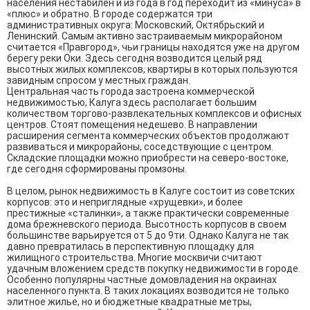
населения нестабилен и из года в год переходит из «минуса» в
«плюс» и обратно. В городе содержатся три
административных округа: Московский, Октябрьский и
Ленинский. Самым активно застраиваемым микрорайоном
считается «Правгород», чьи границы находятся уже на другом
берегу реки Оки. Здесь сегодня возводится целый ряд
высотных жилых комплексов, квартиры в которых пользуются
завидным спросом у местных граждан.
Центральная часть города застроена коммерческой
недвижимостью, Калуга здесь располагает большим
количеством торгово-развлекательных комплексов и офисных
центров. Стоят помещения недешево. В направлении
расширения сегмента коммерческих объектов продолжают
развиваться и микрорайоны, соседствующие с центром.
Складские площадки можно приобрести на северо-востоке,
где сегодня сформированы промзоны.
В целом, рынок недвижимость в Калуге состоит из советских
корпусов: это и неприглядные «хрущевки», и более
престижные «сталинки», а также практически современные
дома брежневского периода. Высотность корпусов в своем
большинстве варьируется от 5 до 9ти. Однако Калуга не так
давно превратилась в перспективную площадку для
жилищного строительства. Многие москвичи считают
удачным вложением средств покупку недвижимости в городе.
Особенно популярны частные домовладения на окраинах
населенного пункта. В таких локациях возводится не только
элитное жилье, но и бюджетные квадратные метры,