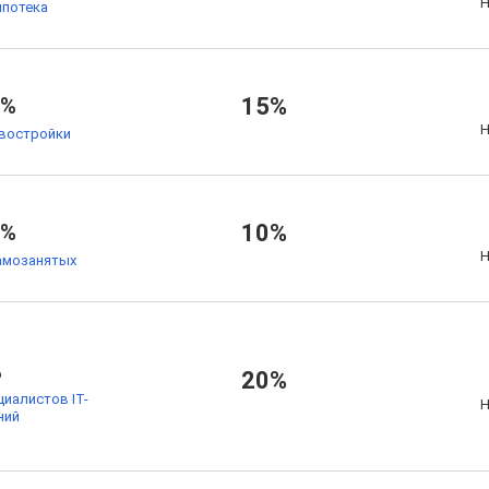
Н
ипотека
4%
15%
Н
овостройки
5%
10%
Н
амозанятых
%
20%
циалистов IT-
Н
ний