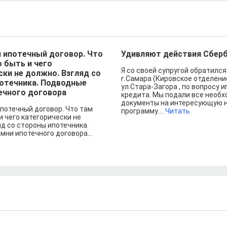
 ипотечный договор. Что
Удивляют действия Сбер
 быть и чего
Я со своей супругой обратился
ски не должно. Взгляд со
г.Самара (Кировское отделени
отечника. Подводные
ул.Стара-Загора , по вопросу 
ечного договора
кредита. Мы подали все необ
документы на интересующую 
потечный договор. Что там
программу....
Читать
 чего категорически не
яд со стороны ипотечника.
ни ипотечного договора...