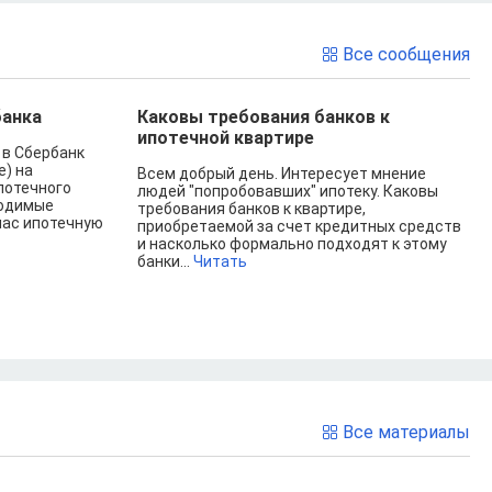
Все сообщения
банка
Каковы требования банков к
ипотечной квартире
 в Сбербанк
е) на
Всем добрый день. Интересует мнение
ипотечного
людей "попробовавших" ипотеку. Каковы
ходимые
требования банков к квартире,
нас ипотечную
приобретаемой за счет кредитных средств
и насколько формально подходят к этому
банки...
Читать
Все материалы