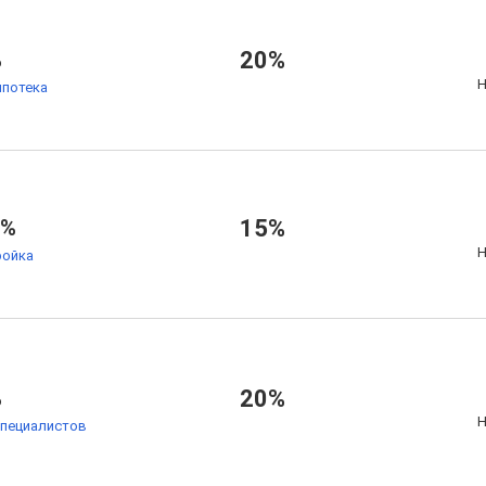
%
20%
Н
ипотека
7%
15%
Н
ойка
%
20%
Н
специалистов