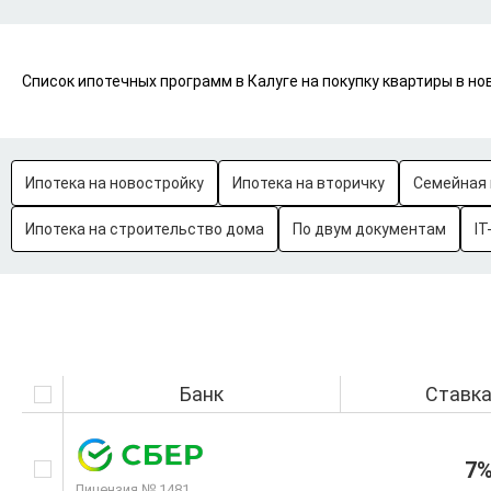
Список ипотечных программ в Калуге на покупку квартиры в но
Ипотека на новостройку
Ипотека на вторичку
Семейная 
Ипотека на строительство дома
По двум документам
IT
Банк
Ставк
7
Лицензия № 1481