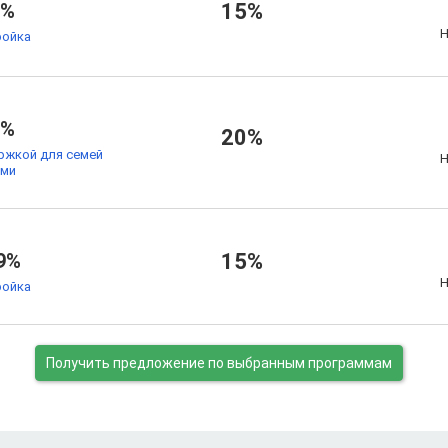
7%
15%
Н
ойка
9%
20%
ржкой для семей
Н
ьми
9%
15%
Н
ойка
Получить предложение
по выбранным программам