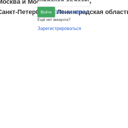
Москва
и
Московская область
Санкт-Петербург
и
Ленинградская област
Забыли пароль
Войти
Ещё нет аккаунта?
Зарегистрироваться