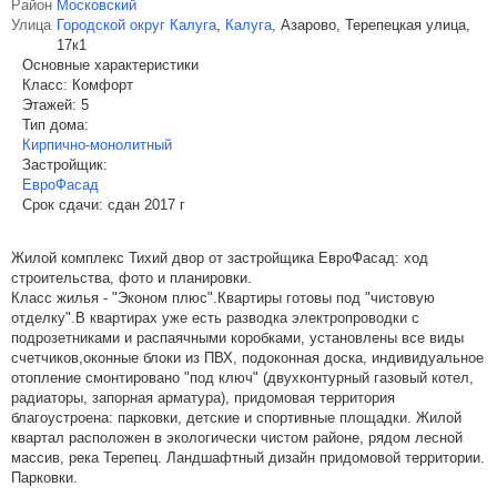
Район
Московский
Улица
Городской округ Калуга
,
Калуга
,
Азарово, Терепецкая улица,
17к1
Основные характеристики
Класс:
Комфорт
Этажей:
5
Тип дома:
Кирпично-монолитный
Застройщик:
ЕвроФасад
Срок сдачи:
сдан 2017 г
Жилой комплекс Тихий двор от застройщика ЕвроФасад: ход
строительства, фото и планировки.
Класс жилья - "Эконом плюс".Квартиры готовы под "чистовую
отделку".В квартирах уже есть разводка электропроводки с
подрозетниками и распаячными коробками, установлены все виды
счетчиков,оконные блоки из ПВХ, подоконная доска, индивидуальное
отопление смонтировано "под ключ" (двухконтурный газовый котел,
радиаторы, запорная арматура), придомовая территория
благоустроена: парковки, детские и спортивные площадки. Жилой
квартал расположен в экологически чистом районе, рядом лесной
массив, река Терепец. Ландшафтный дизайн придомовой территории.
Парковки.