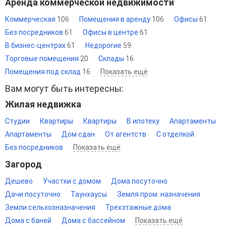
Аренда коммерческой недвижимости
Коммерческая
106
Помещения в аренду
106
Офисы
61
Без посредников
61
Офисы в центре
61
В бизнес-центрах
61
Недорогие
59
Торговые помещения
20
Склады
16
Помещения под склад
16
Показать ещё
Вам могут быть интересны:
Жилая недвижка
Студии
Квартиры
Квартиры
В ипотеку
Апартаменты
Апартаменты
Дом сдан
От агентств
С отделкой
Без посредников
Показать ещё
Загород
Дешево
Участки с домом
Дома посуточно
Дачи посуточно
Таунхаусы
Земля пром. назначения
Земли сельхозназначения
Трехэтажные дома
Дома с баней
Дома с бассейном
Показать ещё