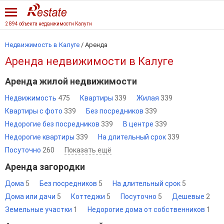
2 894 объекта недвижимости Калуги
Недвижимость в Калуге
/
Аренда
Аренда недвижимости в Калуге
Аренда жилой недвижимости
Недвижимость
475
Квартиры
339
Жилая
339
Квартиры с фото
339
Без посредников
339
Недорогие без посредников
339
В центре
339
Недорогие квартиры
339
На длительный срок
339
Посуточно
260
Показать ещё
Аренда загородки
Дома
5
Без посредников
5
На длительный срок
5
Дома или дачи
5
Коттеджи
5
Посуточно
5
Дешевые
2
Земельные участки
1
Недорогие дома от собственников
1